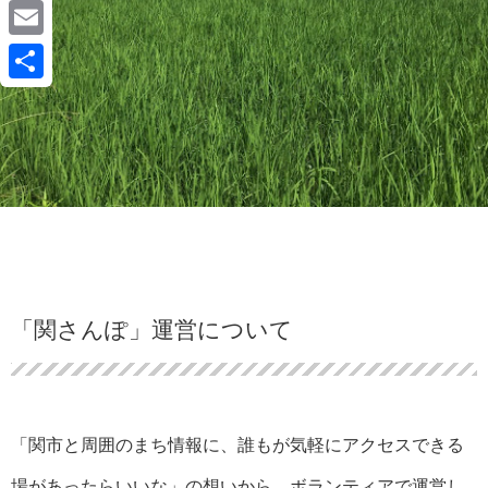
a
L
c
i
E
e
n
m
共
b
e
a
有
o
i
o
l
k
「関さんぽ」運営について
「関市と周囲のまち情報に、誰もが気軽にアクセスできる
場があったらいいな」の想いから、ボランティアで運営し