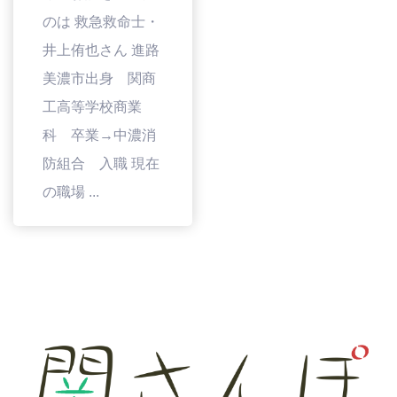
のは 救急救命士・
井上侑也さん 進路
美濃市出身 関商
工高等学校商業
科 卒業→中濃消
防組合 入職 現在
の職場 ...