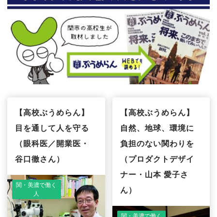
【高校ぶうめらん】
【高校ぶうめらん】
目を通して人を守る
自然、地球、環境に
（眼科医／開業医・
負担のない関わりを
谷口徹さん）
（プロダクトデザイ
ナー・山本 愛子さ
関・美濃で働く
ん）
人
関・美濃で働く