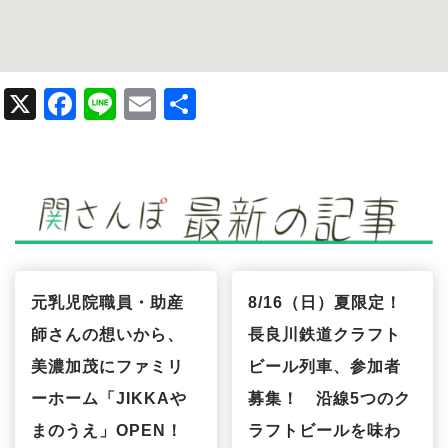
X
F
Li
E
共
a
n
m
有
c
e
ail
e
b
o
o
元乳児院職員・助産
8/16（日）夏限定！
k
師さんの想いから、
長良川鉄道クラフト
美濃加茂にファミリ
ビール列車、参加者
ーホーム「JIKKAや
募集！ 沿線5つのク
まのうえ」OPEN！
ラフトビールを味わ