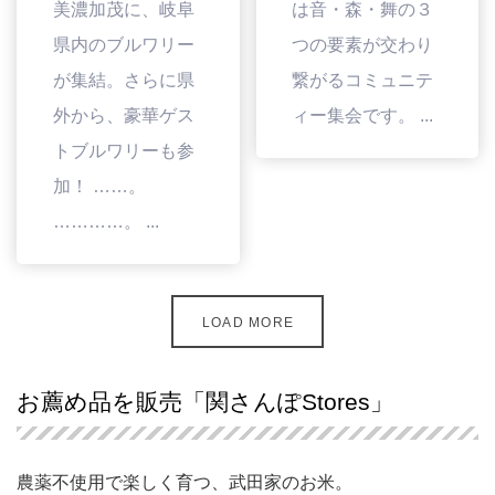
美濃加茂に、岐阜
は音・森・舞の３
県内のブルワリー
つの要素が交わり
が集結。さらに県
繋がるコミュニテ
外から、豪華ゲス
ィー集会です。 ...
トブルワリーも参
加！ ……。
…………。 ...
LOAD MORE
お薦め品を販売「関さんぽStores」
農薬不使用で楽しく育つ、武田家のお米。