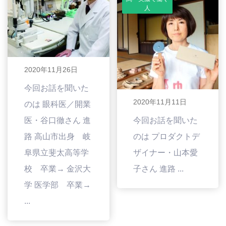
人
2020年11月26日
今回お話を聞いた
2020年11月11日
のは 眼科医／開業
医・谷口徹さん 進
今回お話を聞いた
路 高山市出身 岐
のは プロダクトデ
阜県立斐太高等学
ザイナー・山本愛
校 卒業→ 金沢大
子さん 進路 ...
学 医学部 卒業→
...