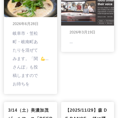
2026年6月28日
2026年3月19日
岐阜市・笠松
町・岐南町あ
...
たりを混ぜて
みます。「関
...
さんぽ」も投
稿しますので
お待ちを
3/14（土）美濃加茂
【2025/11/29】森 D