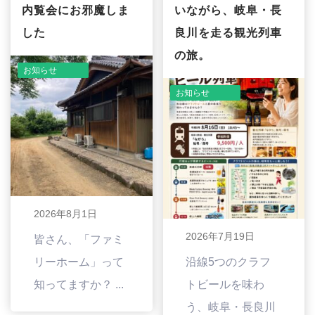
内覧会にお邪魔しま
いながら、岐阜・長
した
良川を走る観光列車
の旅。
お知らせ
お知らせ
2026年8月1日
2026年7月19日
皆さん、「ファミ
リーホーム」って
沿線5つのクラフ
知ってますか？ ...
トビールを味わ
う、岐阜・長良川