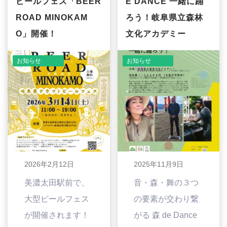
ビールフェス「BEER
E DANCE 一緒に踊
ROAD MINOKAM
ろう！岐阜県立森林
O」開催！
文化アカデミー
お知らせ
お知らせ
2026年2月12日
2025年11月9日
美濃太田駅前で、
音・森・舞の３つ
大型ビールフェス
の要素が交わり繋
が開催されます！
がる 森 de Dance