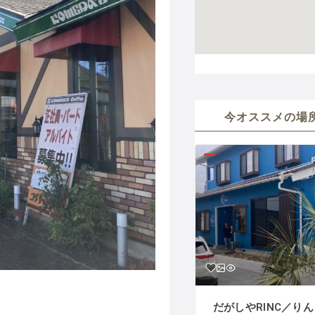
今オススメの場
だがしやRINC／り