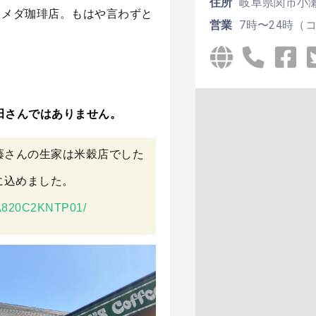
住所
岐阜県関市小瀬北
コメダ珈琲店。もはや言わずと
営業
7時〜24時（
田さんではありません。
藤さんの生家は米穀店でした
に込めました。
U0A820C2KNTP01/