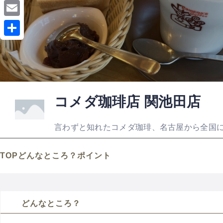
a
L
c
i
E
e
n
m
共
b
e
a
有
o
i
o
l
k
コメダ珈琲店 関池田店
言わずと知れたコメダ珈琲、名古屋から全国
TOP
どんなところ？
ポイント
どんなところ？