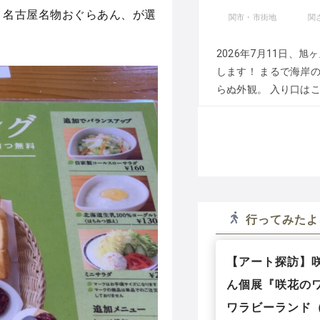
R 名古屋名物おぐらあん、が選
関市・市街地
関
2026年7月11日、
します！ まるで海岸
らぬ外観。 入り口はこち
行ってみたよ
【アート探訪】咲
ん個展『咲花のワ
ワラビーランド（3