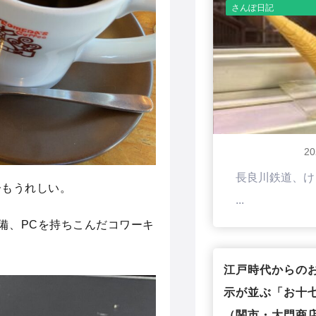
さんぽ日記
2
長良川鉄道、け
子もうれしい。
...
も完備、PCを持ちこんだコワーキ
江戸時代からの
示が並ぶ「お十
（関市・大門商