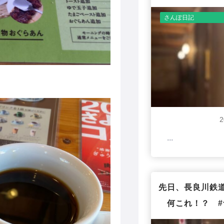
さんぽ日記
...
先日、長良川鉄
何これ！？ #